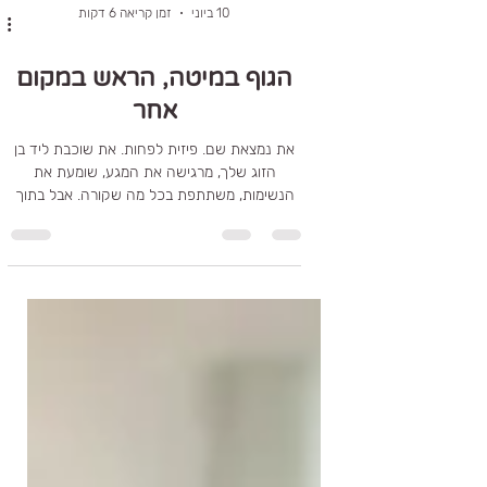
10 ביוני
זמן קריאה 6 דקות
הגוף במיטה, הראש במקום
אחר
את נמצאת שם. פיזית לפחות. את שוכבת ליד בן
הזוג שלך, מרגישה את המגע, שומעת את
הנשימות, משתתפת בכל מה שקורה. אבל בתוך
הראש מתנהלת מציאות אחרת לגמרי. את בודקת,
משווה, מנתחת וחושבת. נשים רבות חוות את
המיניות שלהן דרך עיניים ביקורתיות וסקרניות
שמופנות כלפי עצמן, במקום דרך התחושות
שמגיעות מתוך הגוף. הן עסוקות באיך הן נראות,
מה בן הזוג חושב, האם הן מספיק משוחררות,
והאם הן עומדות בציפיות, עד שלא נשאר מספיק
מקום פשוט להיות.