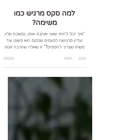
7 במאי
זמן קריאה 5 דקות
למה סקס מרגיש כמו
משימה?
“איך יכול להיות שאני אוהבת אותו, נמשכת אליו,
ועדיין מרגישה לפעמים שסקס הוא פשוט עוד
משהו שצריך להספיק?” זו שאלה שהרבה זוגות
שומרים לעצמם. כי מבחוץ הכול נראה בסדר. יש
זוגיות. יש משפחה. יש אהבה. אז למה המיניות
מרגישה כל כך כבדה לפעמים? למה מגע מתחיל
לייצר לחץ? למה יוזמה הופכת רגישה? ולמה
דווקא זוגות טובים ואוהבים מוצאים את עצמם
מתרחקים ממקום שפעם היה טבעי ביניהם?
בבלוג הזה אני רוצה לדבר על אחד הנושאים הכי
פחות מדוברים בזוגיות ארוכת טווח: איך מיניות
הופכת ממקום של חופש, משחק וחי