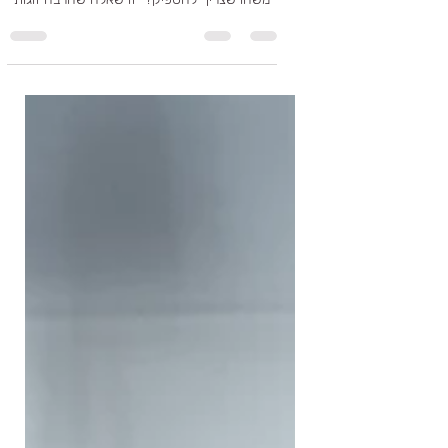
למה סקס מרגיש כמו
משימה?
“איך יכול להיות שאני אוהבת אותו, נמשכת אליו,
ועדיין מרגישה לפעמים שסקס הוא פשוט עוד
משהו שצריך להספיק?” זו שאלה שהרבה זוגות
שומרים לעצמם. כי מבחוץ הכול נראה בסדר. יש
זוגיות. יש משפחה. יש אהבה. אז למה המיניות
מרגישה כל כך כבדה לפעמים? למה מגע מתחיל
לייצר לחץ? למה יוזמה הופכת רגישה? ולמה
דווקא זוגות טובים ואוהבים מוצאים את עצמם
מתרחקים ממקום שפעם היה טבעי ביניהם?
בבלוג הזה אני רוצה לדבר על אחד הנושאים הכי
פחות מדוברים בזוגיות ארוכת טווח: איך מיניות
הופכת ממקום של חופש, משחק וחי