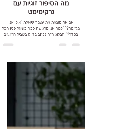
15 באפר׳
זמן קריאה 5 דקות
מה הסיפור זוגיות עם
נרקיסיסט
אם את מוצאת את עצמך שואלת "אולי אני
מגזימה?" "למה אני מרגישה ככה כשעל פניו הכל
בסדר?" הבלוג הזה נכתב בדיוק בשביל הרגעים
האלה. הוא עוסק בדינמיקות זוגיות מורכבות
ושקטות, כאלה שלא תמיד רואים מבחוץ, אבל
מורגשות היטב מבפנים — במילים, במגע,
בשתיקות, ובתחושת הערך העצמי שנשחקת עם
הזמן. זהו מרחב להתבוננות כנה ועדינה, שמנסה
לעשות סדר בבלבול, לתת שם לחוויות שקשה
להסביר, ולעזור לך להתחיל להקשיב לעצמך
מחדש.