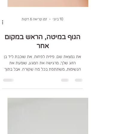
10 ביוני
זמן קריאה 6 דקות
הגוף במיטה, הראש במקום
אחר
את נמצאת שם. פיזית לפחות. את שוכבת ליד בן
הזוג שלך, מרגישה את המגע, שומעת את
הנשימות, משתתפת בכל מה שקורה. אבל בתוך
הראש מתנהלת מציאות אחרת לגמרי. את בודקת,
משווה, מנתחת וחושבת. נשים רבות חוות את
המיניות שלהן דרך עיניים ביקורתיות וסקרניות
שמופנות כלפי עצמן, במקום דרך התחושות
שמגיעות מתוך הגוף. הן עסוקות באיך הן נראות,
מה בן הזוג חושב, האם הן מספיק משוחררות,
והאם הן עומדות בציפיות, עד שלא נשאר מספיק
מקום פשוט להיות.