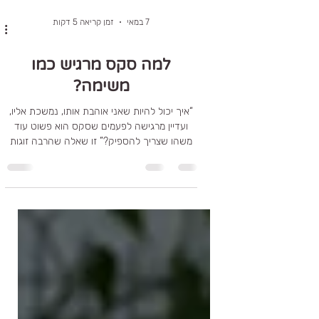
7 במאי
זמן קריאה 5 דקות
למה סקס מרגיש כמו
משימה?
“איך יכול להיות שאני אוהבת אותו, נמשכת אליו,
ועדיין מרגישה לפעמים שסקס הוא פשוט עוד
משהו שצריך להספיק?” זו שאלה שהרבה זוגות
שומרים לעצמם. כי מבחוץ הכול נראה בסדר. יש
זוגיות. יש משפחה. יש אהבה. אז למה המיניות
מרגישה כל כך כבדה לפעמים? למה מגע מתחיל
לייצר לחץ? למה יוזמה הופכת רגישה? ולמה
דווקא זוגות טובים ואוהבים מוצאים את עצמם
מתרחקים ממקום שפעם היה טבעי ביניהם?
בבלוג הזה אני רוצה לדבר על אחד הנושאים הכי
פחות מדוברים בזוגיות ארוכת טווח: איך מיניות
הופכת ממקום של חופש, משחק וחי