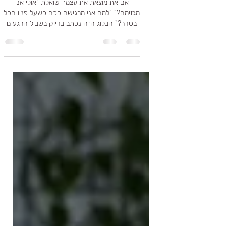
נרקיסיסט
אם את מוצאת את עצמך שואלת "אולי אני
מגזימה?" "למה אני מרגישה ככה כשעל פניו הכל
בסדר?" הבלוג הזה נכתב בדיוק בשביל הרגעים
האלה. הוא עוסק בדינמיקות זוגיות מורכבות
ושקטות, כאלה שלא תמיד רואים מבחוץ, אבל
מורגשות היטב מבפנים — במילים, במגע,
בשתיקות, ובתחושת הערך העצמי שנשחקת עם
הזמן. זהו מרחב להתבוננות כנה ועדינה, שמנסה
לעשות סדר בבלבול, לתת שם לחוויות שקשה
להסביר, ולעזור לך להתחיל להקשיב לעצמך
מחדש.