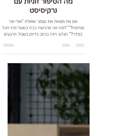
15 באפר׳
זמן קריאה 5 דקות
מה הסיפור זוגיות עם
נרקיסיסט
אם את מוצאת את עצמך שואלת "אולי אני
מגזימה?" "למה אני מרגישה ככה כשעל פניו הכל
בסדר?" הבלוג הזה נכתב בדיוק בשביל הרגעים
האלה. הוא עוסק בדינמיקות זוגיות מורכבות
ושקטות, כאלה שלא תמיד רואים מבחוץ, אבל
מורגשות היטב מבפנים — במילים, במגע,
בשתיקות, ובתחושת הערך העצמי שנשחקת עם
הזמן. זהו מרחב להתבוננות כנה ועדינה, שמנסה
לעשות סדר בבלבול, לתת שם לחוויות שקשה
להסביר, ולעזור לך להתחיל להקשיב לעצמך
מחדש.