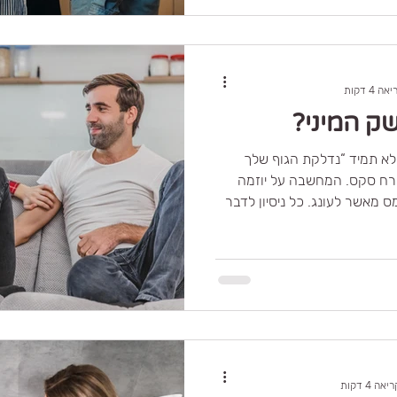
 4 דקות
ק המיני?
לא תמיד “נדלקת הגוף שלך
רח סקס. המחשבה על יוזמה
ס מאשר לעונג. כל ניסיון לדבר
ו משהו בך “מקולקל”. ולפעמים,
, ההתארגנות למאורע דורשת
ותייך. אם מצאת את עצמך
בך משהו לא תקין. זה כי יש כאן
סיפור עדין שמבקש תשומת לב. איך פערי חשק יכולים
 להתפתחות מתוך מקום בוגר
אה 4 דקות