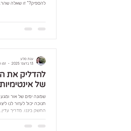
להספיק?” זו שאלה שהרבה
מבחוץ הכול נראה בסדר. י
אז למה המיניות מרגישה
מתחיל לייצר לחץ? למה י
זוגות טובים ואוהבים מו
שפעם היה טבעי ביניהם? 
אחד הנושאים הכי פחות מד
מיניות הופכת ממקום של 
ענת סלע
13 בדצמ׳ 2025
זמן קרי
להדליק את הע
של אינטימיות 
שמונה ימים של אור ומגע,
חנוכה יכול לעזור לנו ליצו
החשק ביננו. מדריך עדין, 
שונים. אתגר זוגי לזוגות 
את המישחקיות בינהם