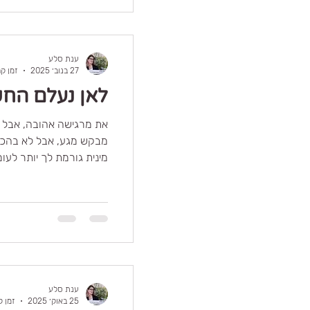
ענת סלע
27 בנוב׳ 2025
זמן קריאה
לאן נעלם החש
את מרגישה אהובה, אבל 
מבקש מגע, אבל לא בהכ
מינית גורמת לך יותר לעומ
על זה יוצר מתיחות, כאיל
גם שכבר עולה בך החשק
אנרגיה הרבה מעבר ליכול
מהנהנת בלב, זה לא כי יש 
להפוך לקרבה ולא לכאב,
ולא מתוך נזקקות.
ענת סלע
25 באוק׳ 2025
זמן קרי