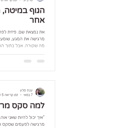
הגוף במיטה,
אחר
את נמצאת שם. פיזית לפחו
מרגישה את המגע, שומע
מה שקורה. אבל בתוך ה
לגמרי. את בודקת, משווה
חוות את המיניות שלהן דרך
שמופנות כלפי עצמן, במק
מתוך הגוף. הן עסוקות באי
האם הן מספיק משוחררות,
שלא נשאר מספיק מקום פ
ענת סלע
7 במאי
זמן קריאה 5 דקות
למה סקס מרג
“איך יכול להיות שאני אוהב
מרגישה לפעמים שסקס הו