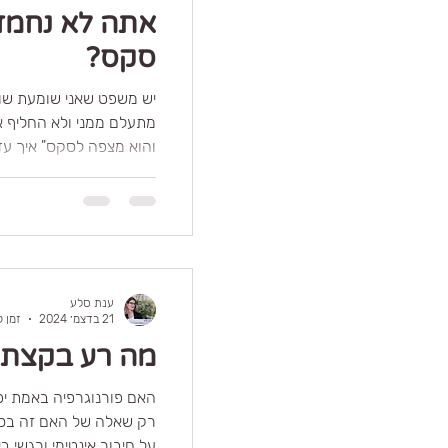
אתה לא נחמד 
סקס?
מתעלם ממני ולא החליף א
והוא מצפ
בואו 
לכלי שליטה מתי
הפכה אצלכם לכלי ניהול 
מרצון, תשוקה או חיבור 
ענת סלע
אז דגל אדום מתחיל להתנ
21 בדצמ׳ 2024
זמן קרי
מה רע בקצת פ
האם פורנוגרפיה באמת יכו
רק שאלה של האם זה בסדר
על חיבור אינטימי ורגשי בין