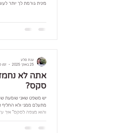
מינית גורמת לך יותר לעומ
על זה יוצר מתיחות, כאיל
גם שכבר עולה בך החשק
אנרגיה הרבה מעבר ליכול
מהנהנת בלב, זה לא כי יש 
להפוך לקרבה ולא לכאב,
ולא מתוך נזקקות.
ענת סלע
25 באוק׳ 2025
זמן קרי
אתה לא נחמד 
סקס?
מתעלם ממני ולא החליף א
והוא מצפ
בואו 