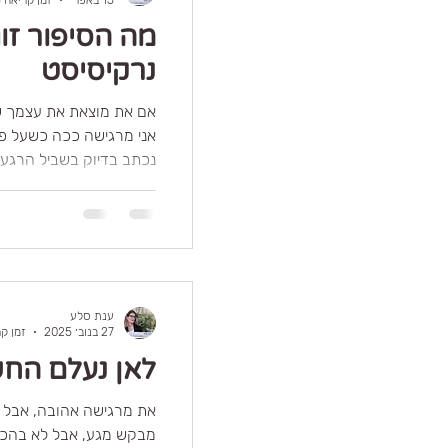
מה הסיפור זוג
נרקיסיסט
אם את מוצאת את עצמך שו
אני מרגישה ככה כשעל פנ
נכתב בדיוק בשביל הרגעי
זוגיות מורכבות ושקטות, 
אבל מורגשות היטב מבפני
ובתחושת הערך העצמי שנ
להתבוננות כנה ועדינה, 
שם לחוויות שקשה להסביר
לעצמך מחדש.
ענת סלע
27 בנוב׳ 2025
זמן קריאה
לאן נעלם החש
את מרגישה אהובה, אבל 
מבקש מגע, אבל לא בהכ