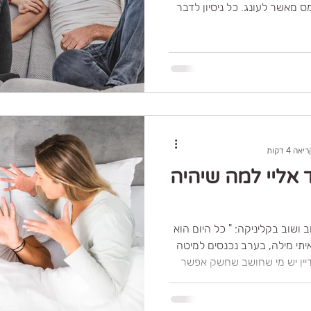
ס מאשר לעונג. כל ניסיון לדבר
ו משהו בך “מקולקל”. ולפעמים,
, ההתארגנות למאורע דורשת
ותייך. אם מצאת את עצמך
בך משהו לא תקין. זה כי יש כאן
סיפור עדין שמבקש תשומת לב. איך פערי חשק יכולים
 להתפתחות מתוך מקום בוגר
אה 4 דקות
אליי למה שיהיה
יש משפט שאני שומעת שוב ושוב בקליניקה: " כל היום הוא
יתי מילה, בערב נכנסים למיטה
ה לסקס" איך עדיין יש מי שחושב שחשק אפשר
להדליק בלחצן, בלי רוך, בלי קשר, בלי שיחה קודם. אז
נדבר על זה רגע למה בעצם שנרצה מגע ממי שלא