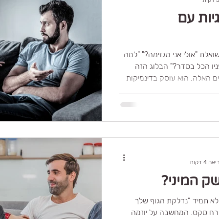
יות עם
אלת "אולי אני מגזימה?" "למה
יו הכל בסדר?" הבלוג הזה
ם האלה. הוא עוסק בדינמיקות
כאלה שלא תמיד רואים מבחוץ,
ם — במילים, במגע, בשתיקות,
שחקת עם הזמן. זהו מרחב
שמנסה לעשות סדר בבלבול, לתת
, ולעזור לך להתחיל להקשיב
 4 דקות
ק המיני?
לא תמיד “נדלקת הגוף שלך
רח סקס. המחשבה על יוזמה