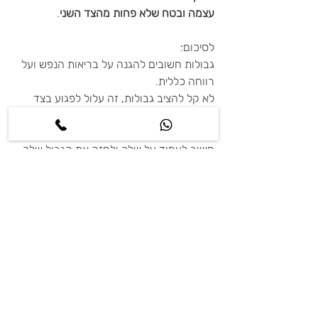
עצמה ובטח שלא פחות מהצד השני
.
לסיכום:
גבולות חשובים להגנה על בריאות הנפש ועל 
רווחה כללית.
לא קל להציב גבולות, זה עלול לפגוע בצד 
השני ולגרום להתנגדויות. 
למרות הרגשות או הדעות של הצד השני, 
חשוב לעמוד על שלך ולחזק את הגבול שלך.
אם את חושבת שאת מתמודדת עם קושי 
בהצבת גבולות מול בן זוגך, אם את מרגישה 
שאת מרצה, או מהלכת על חבל דק מאוד מול 
הצד השני, זה לא מאוחר להתחיל לתרגל 
הצבת גבולות.
ואם קשה לך תפני לקבל ייעוץ והכוונה. את 
לגמרי שווה את זה. 