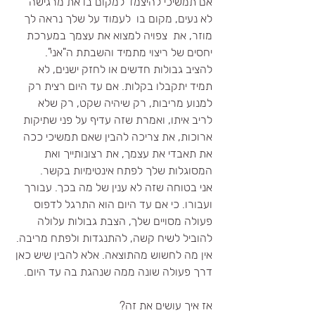
אם תמשיכי להיצמד למקום בו את מרגישה 
לא נעים, מקום בו  לעמוד על שלך נראה לך 
מוזר, את  צפויה למצוא את עצמך במערכת 
יחסים של ריצוי מתמיד והשבתת ה"אני". 
להציב גבולות חדשים או לחזק ישנים, לא 
תמיד יתקבלו בקלות. אם עד היום רצית רק 
למנוע מריבות, רק שיהיה שקט, רק שלא 
לריב איתו, ואמרת שזה עדיף על פני שתיקות 
ארוכות, את צריכה להבין שאם תמשיכי ככה 
את תאבדי את עצמך, את רצונותייך ואת 
המסוגלות שלך לפתח אינטימיות בקשר. 
אני בטוחה שזה לא ענין של מה בכך. עבורך 
ועבורו. כי אם עד היום הוא התרגל לדפוס 
פעולה מסויים שלך, הצבת גבולות עלולה 
להוביל לשיח קשה, להתנגדות ולפתח מריבה. 
אין מה לחשוש מהתוצאה. אלא להבין שיש כאן 
דרך פעולה שונה ממה שנהגת בה עד היום. 
אז איך עושים את זה? 