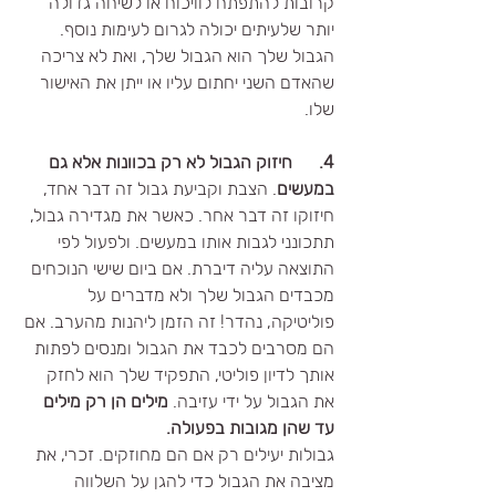
קרובות להתפתח לוויכוח או לשיחה גדולה 
יותר שלעיתים יכולה לגרום לעימות נוסף. 
הגבול שלך הוא הגבול שלך, ואת לא צריכה 
שהאדם השני יחתום עליו או ייתן את האישור 
שלו.
4.      חיזוק הגבול לא רק בכוונות אלא גם 
במעשים
. הצבת וקביעת גבול זה דבר אחד, 
חיזוקו זה דבר אחר. כאשר את מגדירה גבול, 
תתכונני לגבות אותו במעשים. ולפעול לפי 
התוצאה עליה דיברת. אם ביום שישי הנוכחים 
מכבדים הגבול שלך ולא מדברים על 
פוליטיקה, נהדר! זה הזמן ליהנות מהערב. אם 
הם מסרבים לכבד את הגבול ומנסים לפתות 
אותך לדיון פוליטי, התפקיד שלך הוא לחזק 
את הגבול על ידי עזיבה. 
מילים הן רק מילים 
עד שהן מגובות בפעולה.
גבולות יעילים רק אם הם מחוזקים. זכרי, את 
מציבה את הגבול כדי להגן על השלווה 