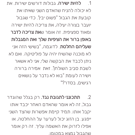
1.      
להיות ישירה.
 גבולות דורשים ישירות. את 
לא יכולה להניח שהאדם השני שאיתו את 
קובעת את הגבול "פשוט יבין". כדי שגבול 
יועבר בצורה יעילה, את צריכה להיות ישירה 
ומאוד ספציפית. זה אומר ש
את צריכה לדבר 
באופן ברור את הציפיות שלך ואת המגבלות 
שעליהם החלטת
. לדוגמה, "בשישי הזה אני 
לא מוכנה שהשיח יהיה על פוליטיקה. ואם לא 
ניתן לכבד את הבקשה שלי, אני לא אשאר 
לשבת סביב השולחן". זאת  אמירה ברורה 
וישירה לעומת "בוא לא נדבר על נושאים 
רגישים, בסדר?" 
2.      
תתכונני לתגובת נגד.
 רק בגלל שהוגדר 
גבול, זה לא אומר שהאדם האחר יכבד אותו 
יקבל אותו. תמיד קיימת אפשרות שהצד השני 
ייפגע. בן הזוג יכול לערער על ההחלטה, או 
אפילו לזרוק את האשמה עליך. זה רק אומר 
שהגבול נמצא במקומו. 