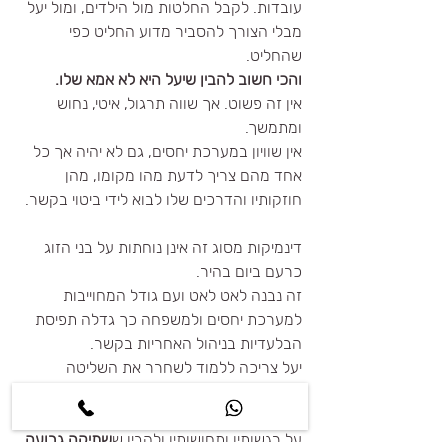
עובדות. לקבל החלטות מול הילדים, ומול יעל 
מבלי הצורך להסביר מדוע החליט כפי 
שהחליט.
והכי חשוב להבין שיעל היא לא אמא שלו. 
אין זה פשוט. אך שווה תרגול, איטי, נחוש 
ומתמשך.
אין שוויון במערכת יחסים, גם לא יהיה אך כל 
אחד מהם צריך לדעת מהו מקומו, מהן 
חוזקותיו והדרכים שלו לבוא לידי ביטוי בקשר.
דינמיקות מסוג זה אינן נוחתות על בני הזוג 
כרעם ביום בהיר.
זה נבנה לאט לאט ועם גודל המחוייבות 
למערכת יחסים ולמשפחה כך גדלה תפיסת 
הבלעדיות בניהול האחריות בקשר.
יעל צריכה ללמוד לשחרר את השליטה 
והבלעדיות בקשר, ללמוד לסמוך על חגי.
חגי יצטרך ללמוד לשים גבולות, לדעת לדבר 
על רגשותיו ותחושותיו ולהבין ש
שתיקה גרועה 