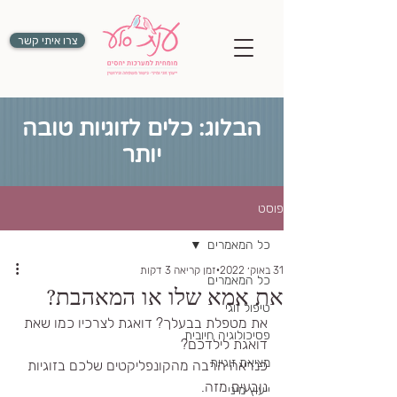
צרו איתי קשר
הבלוג: כלים לזוגיות טובה
יותר
פוסט
כל המאמרים
31 באוק׳ 2022
זמן קריאה 3 דקות
כל המאמרים
את אמא שלו או המאהבת?
טיפול זוגי
את מטפלת בבעלך? דואגת לצרכיו כמו שאת 
פסיכולוגיה חיובית
דואגת לילדכם? 
מציאת זוגיות
כנראה הרבה מהקונפליקטים שלכם בזוגיות 
נובעים מזה.
ייעוץ מיני