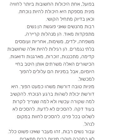
בפועל, אחת היכולות החשובות ביותר לחוויה 
מינית מספקת היא היכולת להיות נוכחת.
וכאן בדיוק מתחיל הקושי.
רבות מהנשים שאני פוגשת הן נשים 
מתפקדות מאוד. הן מנהלות קריירה, 
משפחה, ילדים, משימות, אחריות ועומסים 
בלתי נגמרים. הן רגילות להיות אלה שחושבות 
קדימה, מתכננות, זוכרות, מארגנות ודואגות.
הכישורים האלה משרתים אותן היטב בחיי 
היומיום, אבל במיניות הם עלולים להפוך 
למכשול.
מיניות טובה דורשת משהו כמעט הפוך. היא 
דורשת יכולת לשהות ברגע הנוכחי. להקשיב 
למה שקורה עכשיו ולא למה שצריך לקרות 
בעוד דקה. להסכים לא לדעת. להסכים לא 
לשלוט בכל פרט. להסכים לחוות במקום 
לנהל.
עבור נשים רבות, זהו מעבר שאינו פשוט כלל.
לא במקרה חוקרי מיניות רבים מתארים 