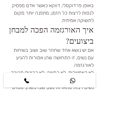
באופן פרדוקסלי, דווקא כאשר אדם מפסיק 
לנסות לרצות כל הזמן, מתפנה יותר מקום 
לתשוקה אמיתית.
איך האורגזמה הפכה למבחן 
ביצועים?
אם יש נושא אחד שחוזר שוב ושוב בשיחות 
עם נשים, זו התחושה שהן אמורות להגיע 
לאורגזמה.
לא כאפשרות. לא כחוויה. לא כבונוס מבורך, 
אלא,כמטרה.
נשים רבות מתארות מצב שבו בשלב מסוים 
במהלך יחסי המין מתחיל מרוץ פנימי.
האם זה יקרה הפעם? למה זה עוד לא קרה? 
הוא בטח כבר מחכה. אני לוקחת יותר מדי 
זמן. אולי יש לי בעיה.
אולי אני לא מספיק משוחררת. ואז קורה דבר 
מעניין, ככל שהרצון להגיע לאורגזמה הופך 