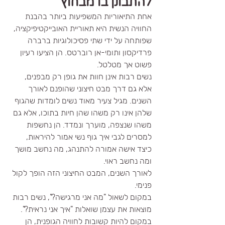
להתבונן בו מבחוץ
אחת התיאוריות המשפיעות ביותר בהבנת 
החוויה הנשית היא תאוריית האובייקטיפיקציה, 
שפותחה על ידי שתי פסיכולוגיות ברברה 
פרדיקסון ותומי-אן רוברטס. 
הן הציעו רעיון 
פשוט אך מטלטל.
נשים רבות אינן חוות את גופן רק מבפנים, 
אלא גם דרך מבט חיצוני שהופנם לאורך 
השנים. מגיל צעיר מאוד נשים לומדות שהגוף 
שלהן אינו רק משהו שהן חיות בתוכו, אלא גם 
משהו שנצפה, מוערך ונמדד. הן נחשפות 
למסרים לגבי איך גוף נשי אמור להיראות, 
כיצד אישה אמורה להתנהג, מה נחשב מושך 
ומה נחשב ראוי.
לאורך השנים, המבט החיצוני הזה הופך לקול 
פנימי.
במקום לשאול "מה אני מרגישה?", נשים רבות 
מוצאות את עצמן שואלות "איך אני נראית?". 
במקום להיות קשובות לחוויה הגופנית, הן 