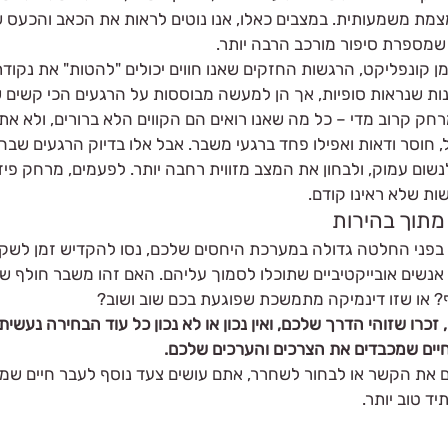
מת משמעותית. במצבים כאלו, אנו נוטים לראות את הכאב והכעס שמ
מספרת סיפור מורכב הרבה יותר.
 קונפליקט, הרגשות החזקים שאנו חווים יכולים "להטות" את נקוד
ות שנראות סופיות, אך הן למעשה מבוססות על הרגעים הכי קשים של
חק קרוב מדי – כל מה שאנו רואים הם הקווים הלא ברורים, ולא א
, חוסר ודאות ואפילו פחד ברגעי משבר. אבל אלו בדיוק הרגעים שבה
ום עמוק, ולבחון את המצב מזווית רחבה יותר. לפעמים, מרחק פיזי א
ות שלא ראינו קודם.
מתוך בהירות
 בפני החלטה גדולה במערכת היחסים שלכם, נסו להקדיש זמן לשק
נשים אובייקטיביים שתוכלו לסמוך עליהם. האם זהו משבר חולף שני
 או שזו דינמיקה מתמשכת שפוגעת בכם שוב ושוב?
כרו שזוהי הדרך שלכם, ואין נכון או לא נכון כל עוד הבחירה נעשית
 חיים שמכבדים את הצרכים והערכים שלכם.
ם את הקשר או לבחור לשחרר, אתם עושים צעד נוסף לעבר חיים שמל
ד טוב יותר.