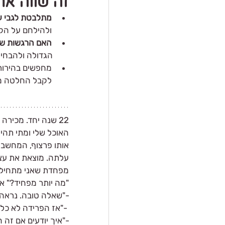
זה שווה את
מתלבטת לגבי 
ולהילחם על הק
האם הרגשות של
        הגדולה ולהבחין בין משבר זמני לבין בעיה עמוקה.
מחפשים בהירות? 
לקבל החלטה מו
22 שנה יחד. מכירה
האוכל שלי ומתי תהיה 
אותו פרצוף, המחשבה
עלתה. מוצאת את עצמי
מפחדת שאני מתחילה
"מה יותר מפחיד?" א
-"שאלה טובה. נראה
 -"אז הפרידה לא כל כך מפחידה?"
-"איך יודעים אם זה 