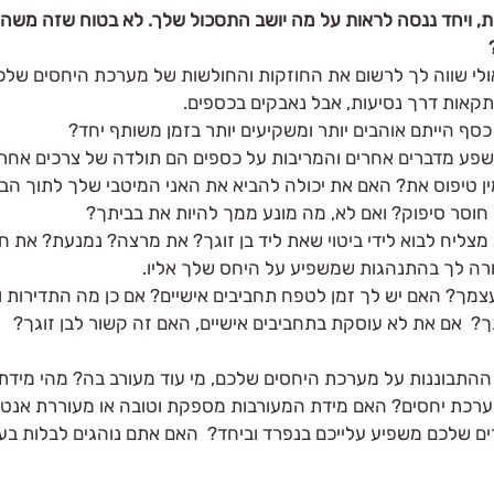
ת, ויחד ננסה לראות על מה יושב התסכול שלך. לא בטוח שזה משהו
אולי שווה לך לרשום את החוזקות והחולשות של מערכת היחסים שלכם
אות דרך נסיעות, אבל נאבקים בכספים. 
כסף הייתם אוהבים יותר ומשקיעים יותר בזמן משותף יחד? 
פע מדברים אחרים והמריבות על כספים הם תולדה של צרכים אחרי
ן טיפוס את? האם את יכולה להביא את האני המיטבי שלך לתוך הבי
 חוסר סיפוק? ואם לא, מה מונע ממך להיות את בביתך? 
מצליח לבוא לידי ביטוי שאת ליד בן זוגך? את מרצה? נמנעת? את 
רה לך בהתנהגות שמשפיע על היחס שלך אליו.
ך? האם יש לך זמן לטפח תחביבים אישיים? אם כן מה התדירות ו
  אם את לא עוסקת בתחביבים אישיים, האם זה קשור לבן זוגך?
ההתבוננות על מערכת היחסים שלכם, מי עוד מעורב בה? מהי מידת
כת יחסים? האם מידת המעורבות מספקת וטובה או מעוררת אנטגו
 שלכם משפיע עלייכם בנפרד וביחד?  האם אתם נוהגים לבלות בעי