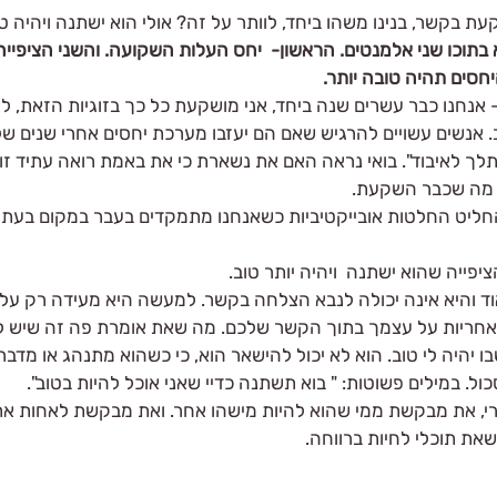
עת בקשר, בנינו משהו ביחד, לוותר על זה? אולי הוא ישתנה ויהיה ט
תוכו שני אלמנטים. הראשון-  יחס העלות השקועה. והשני הציפייה
חסים תהיה טובה יותר.
נחנו כבר עשרים שנה ביחד, אני מושקעת כל כך בזוגיות הזאת, לא 
. אנשים עשויים להרגיש שאם הם יעזבו מערכת יחסים אחרי שנים 
ך לאיבוד". בואי נראה האם את נשארת כי את באמת רואה עתיד זוגי
מה שכבר השקעת.
ליט החלטות אובייקטיביות כשאנחנו מתמקדים בעבר במקום בעתיד
פייה שהוא ישתנה  ויהיה יותר טוב. 
ד והיא אינה יכולה לנבא הצלחה בקשר. למעשה היא מעידה רק על 
חריות על עצמך בתוך הקשר שלכם. מה שאת אומרת פה זה שיש לי
בו יהיה לי טוב. הוא לא יכול להישאר הוא, כי כשהוא מתנהג או מדבר
ול. במילים פשוטות: " בוא תשתנה כדיי שאני אוכל להיות בטוב". 
, את מבקשת ממי שהוא להיות מישהו אחר. ואת מבקשת לאחות את 
שאת תוכלי לחיות ברווחה.