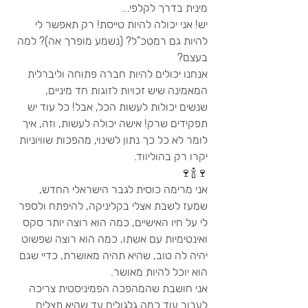
מינית בדרך לקלפי...
יש! אני יכולה להיות טייסת! רק תאפשר לי 
להיות גם רמטכ"ל? (נשמע מופרך אה)? למה 
בעצם? 
אנחנו יכולים להיות חברה פתוחה וליברלית 
המאמינה שיש זכויות לזוגות חד מיניים, 
שנשים יכולות לעשות הכל, אבל! כל עוד יש 
תפקידים שרק! אישה יכולה לעשות, וזה, איך 
לומר לא כל כך נתון לשינוי, מהפכות שוויוניות 
יקרו רק בהוליווד. 
🍷🍾🍷
אני מרימה כוסית לגבר הישראלי החדש, 
שמעז לשבת אצלי בקליניקה, להיפתח ולספר 
לי על חיו האישיים, כמה הוא רוצה יותר סקס 
ואינטימיות עם אשתו, כמה הוא רוצה שפשוט 
יהיה לה טוב, שהיא תהיה מאושרת, כדיי שגם 
הוא יוכל להיות מאושר. 
אני חושבת שהמהפכה הפמיניסטית צריכה 
לעבור עוד כמה גלגולים עד שהיא תצליח 