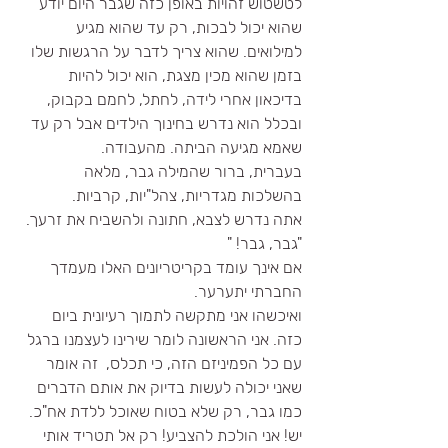
לטשטוש זהויות באופן כזה שגבר היום יודע 
שהוא יכול לבכות, רק עד שהוא מגיע 
למילואים. שהוא צריך לדבר על הרגשות שלו 
בזמן שהוא מכין מצגת, הוא יכול להיות 
בדיכאון אחרי לידה, לחתל, לחמם בקבוק, 
ובכלל הוא נדרש בחינוך הילדים אבל רק עד 
שאמא מגיעה הביתה. מהעבודה.
בעברית, ברור שהמילה גבר, מלאה 
בהשלכות מגדריות, צהל"יות, קרביות.
אתה נדרש לצבא, חתונה ולהשביח את זרעך. 
"גבר, גבר! "
אם אינך עומד בקריטריונים האלו מעמדך 
החברתי יתערער. 
ואיכשהו אני מתקשה לתמוך רעיונית ביום 
כזה. אני הראשונה לומר שירינו לעצמנו ברגל 
עם כל הפמיניזם הזה, כי תכלס,  זה אומר 
שאני יכולה לעשות בדיוק את אותם הדברים 
כמו גבר, רק שלא בטוח שאוכל ללדת אח"כ. 
יש! אני הולכת להצביע! רק אל תטריד אותי 