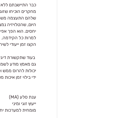
כבר התיישבתם ללא ס
מחקרים הוכיחו שזוגו
שלהם התעצמה משמע
היום, שהטלויזיה נמ
יחסים. הוא הפך אפיל
למרות כל הקידמה,  ע
הקצו זמן ייעודי לש
 בעוד שתקשורת דיגיט
גם מאמץ מודע לשמור
יכולות להרוס ממש ול
ידי בילוי זמן איכות 
ענת סלע (MAׂ)
ייעוץ זוגי ומיני
מומחית למערכות יחס