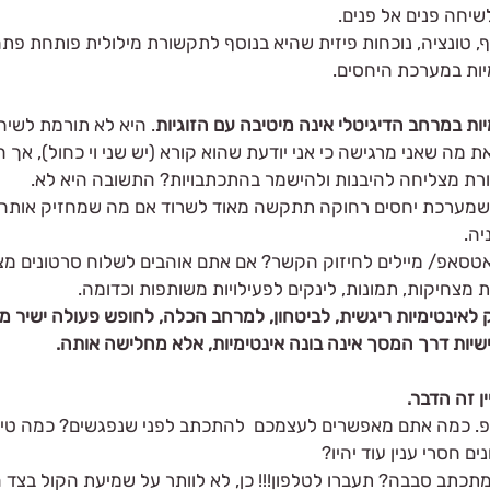
שיחה פנים אל פנים. 
ף, טונציה, נוכחות פיזית שהיא בנוסף לתקשורת מילולית פותחת פת
ות במערכת היחסים.
מיות במרחב הדיגיטלי אינה מיטיבה עם הזוגיות
. היא לא תורמת לשיח,
ת מה שאני מרגישה כי אני יודעת שהוא קורא (יש שני וי כחול), אך 
ת מצליחה להיבנות ולהישמר בהתכתבויות? התשובה היא לא. 
 שמערכת יחסים רחוקה תתקשה מאוד לשרוד אם מה שמחזיק אותה ה
ה.
ואטסאפ/ מיילים לחיזוק הקשר? אם אתם אוהבים לשלוח סרטונים מצ
ת מצחיקות, תמונות, לינקים לפעילויות משותפות וכדומה.
 לאינטימיות ריגשית, לביטחון, למרחב הכלה, לחופש פעולה ישיר מו
שיות דרך המסך אינה בונה אינטימיות, אלא מחלישה אותה. 
ין זה הדבר.
. כמה אתם מאפשרים לעצמכם  להתכתב לפני שנפגשים? כמה טיזינ
ים חסרי ענין עוד יהיו?
תכתב סבבה? תעברו לטלפון!!! כן, לא לוותר על שמיעת הקול בצד ה