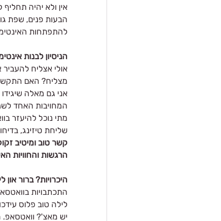
אין ולא יהיה תחליף ל
הבעות פנים, שפת גו
להתפתחות האינטימי
הניסיון לבנות אינטי
אולי אצליח להעביר א
מצליח? האם התקשור
אני גם מאלה שיגידו
המחויבות האחד לשני
מתי נוכל להיעזר בו
שליחת טיזינג, בדיחו
קשר טוב ומיטיב זקוק
הרגשות והחוויות האי
היכרויות? ברור און לי
התכתבויות בוואטסאפ
לילה טוב פלוס עידכונ
יש מאצ'? וואטסאפ. מ