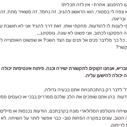
להיפגש. אחרת- אין לזה תכלית!
א צפה לי בסטורי, הוא הראשון להגיב, זה נחמד, זה משאיר מתח, זה 
בריאה. 
 לענות לו להודעות. מחקתי אותו. זאת דרך להגיד אני לא חושבת ש
הפסקנו לכתוב. אני פשוט לא עונה. גוסטינג... 
כל כך מלדבר פנים אל פנים עם הצד השני? או שפשוט האופצייה ל
קשר? 
ובריא, אנחנו זקוקים לתקשורת ישירה וכנה. פיתוח אינטימיות יכולה
ה יכולה להישען עליה.
" לדבר רק בהתכתבויות אתם בבעיה גדולה.
עות  בהן אתם שופכים את הלב שלכם ממררים בבכי או כועסים ממש
יחה והטלפון הסלולארי מונח בקרבתכם, הודעות נכנסות או מיילים 
 הטוב, עונים במקרה הפחות טוב- כבר אפשר לותר על השיחה. לא
 לריחוק.