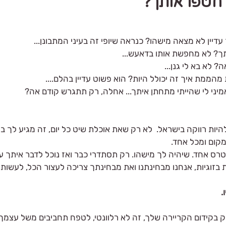
 חטפו אותך?
עדיין לא מצאה מישהו? כנראה שיופי זה בעיני המתבונן...
תך? לא מחפשת אותו בדאעש...
 לא בא לי גנן...
הממת איך זה יכולל היות? הוא פשוט עדיין בהלם....
אמיני לי שהייתי מתחתן איתך... אחלה, רק תתגרש קודם אה?
להיות רווקה בישראל.  לא רק שאת אוכלת שיט כל יום, זה מגיע לך בה
מקום ומכל אחד.
טרס אחד. שיהיה לך מישהו. רק תסתדרי כבר ואז נוכל לדבר איתך ע
זוגיות, אנחנו מבחינתנו ואת מבחינתך צריכה לעצור הכל, לעשות ה
.
ק בקידום הקריירה שלך, זה לא רלוונטי, לטפח תחביבים משל עצמך.