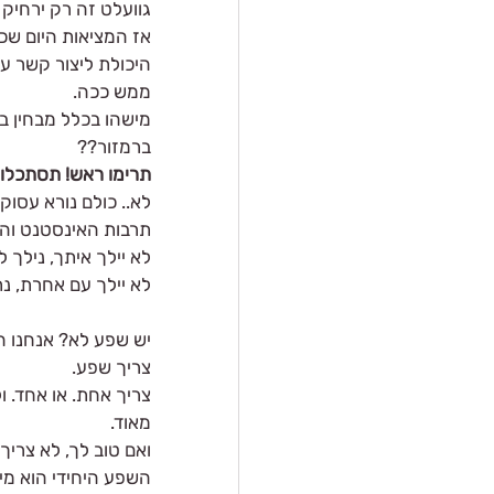
גוועלט זה רק ירחיק
אז המציאות היום שכ
היכולת ליצור קשר עי
ממש ככה.
מישהו בכלל מבחין ב
ברמזור??
תרימו ראש! תסתכלו ס
לא.. כולם נורא עסוקי
תרבות האינסטנט וה
לא יילך איתך, נילך 
לא יילך עם אחרת, נ
יש שפע לא? אנחנו חי
צריך שפע.
צריך אחת. או אחד. ו
מאוד.
ואם טוב לך, לא צריך 
השפע היחידי הוא מי 