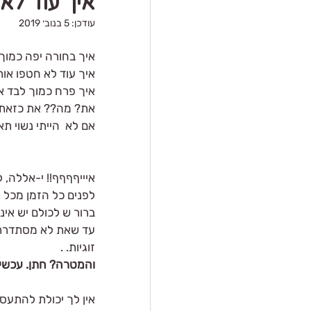
איך עוד לא
עודכן:
5 בנוב׳ 2019
איך בחורה יפה כמוך 
איך עוד לא חטפו או
איך פרח כמוך לבד אה?
את? מה?? את כזאת מ
אם לא  הייתי נשוי ת
איייףףףף!! י-אללה, 
לפנים כל הזמן מכל 
ברור ש לכולם יש אינ
עד שאת לא מסתדרת ב
זוגיות. .
והמטרה? חתן. עכשיו
אין לך יכולת להתעס