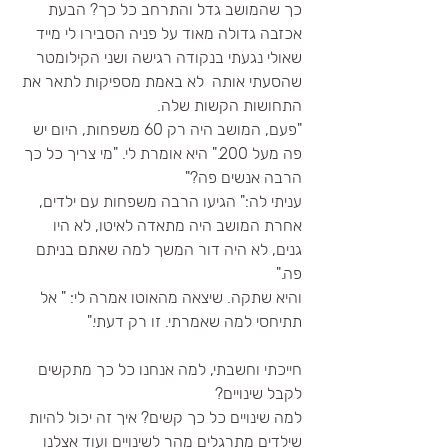
כך שהמושב גדל והתרחב כל כך? הבעת 
אכזבה גדולה מאוד על פניה הסבירו לי מייד 
שאולי נגעתי בנקודה רגישה ושני הקילומטר 
שהסעתי אותה  לא באמת מספיקות לתאר את 
התחושות הקשות שלה. 
"פעם, המושב היה רק 60 משפחות, היום יש 
פה מעל 200." היא אומרת לי. "מי צריך כל כך 
הרבה אנשים פה?"
עניתי לה:" הגיעו הרבה משפחות עם ילדים, 
אחרת המושב היה מתאדה לאיטו, לא היו 
גנים, לא היה דור המשך למה שאתם בניתם 
פה."
והיא שתקה. שיצאה מהאוטו אמרה לי: " אל 
תתיחסי למה שאמרתי. זו רק דעתי." 
חייכתי וחשבתי, למה אנחנו כל כך מתקשים 
לקבל שינויים? 
למה שינויים כל כך קשים? איך זה יכול להיות 
שילדים מתרגלים מהר לשינויים ועוד אצלנו 