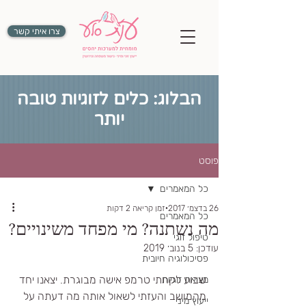
צרו איתי קשר
הבלוג: כלים לזוגיות טובה
יותר
פוסט
כל המאמרים
26 בדצמ׳ 2017
זמן קריאה 2 דקות
כל המאמרים
מה נשתנה? מי מפחד משינויים?
טיפול זוגי
עודכן:
5 בנוב׳ 2019
פסיכולוגיה חיובית
שבוע לקחתי טרמפ אישה מבוגרת. יצאנו יחד 
מציאת זוגיות
מהמושב והעזתי לשאול אותה מה דעתה על 
ייעוץ מיני