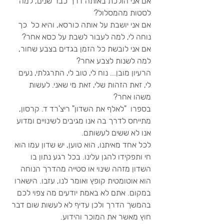
אם אני הולכת באותה דרך כבר שנים, למה 
לסטות מהמסלול?
אם אני יושבת על אותה כורסא, והיא כל  כך 
נוחה לי, למה לעבור לשבת על כסא אחר?
אם אני לובשת כל הזמן בגדים בצבע שחור, 
למה לשנות לצבע אחר? 
הרעיון מובן... נוח לי, טוב לי, התרגלתי, נעים 
לי, זאת הזהות שלי, זאת מי שאני. לעשות 
משהו אחר? 
בספרו  "לאלף את השדון" ריצ'רד ד. קרסון, 
מתייחס לדרך בה אנו מגיבים לשינויים ומדוע 
אנו לא ששים לעשותם.
לכל אחד מאיתנו, הוא טוען, יש שדון עמו הוא 
חי ותפקידו להגן עלינו. בכל רגע נתון בו 
השדון מזהה שינוי או סטייה מהדרך הנוחה 
הוא אוטומטית קופץ ואומר לנו, עזבו. הישארו 
במקום. אתם לא באמת יודעים מה צפוי לכם 
בהמשך הדרך ולכן עדיף לא לעשות שום דבר 
חוץ מאשר את המוכר והידוע. 