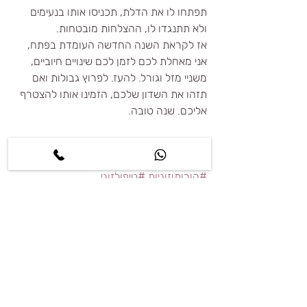
תפתחו לו את הדלת, תכניסו אותו בנעימים 
ולא תתנגדו לו, ההצלחות מובטחות. 
אז לקראת השנה החדשה העומדת בפתח, 
אני מאחלת לכם לזמן לכם שינויים חיוביים, 
משניי מזל וגורל. להעז. לפרוץ גבולות ואם 
תזהו את השדון שלכם, הזמינו אותו להצטרף 
אליכם. שנה טובה.
#אהבה
#אימוןלמציאתזוגיות
#זוגיות
#הכרויות
#פסיכולוגיהחיובית
#אימוןזוגי
#הורותוזוגיות
#טיפולזוגי
פוסטים קשורים
הצג הכול