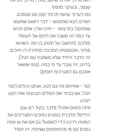
עצמך, ובעיקר מזמין!
נסו לערוך עכשיו תרגיל קטן עם עצמכם. 
האדם הבא שתפגשו - דבר ראשון שתעשו 
שתתקלו בפרצופו  - חייכו אליו. אתם תראו 
עד כמה זה משנה את היחס של העומד 
מולכם. (תחשבו על תינוק בן יומו. כשהוא 
מחייך, אוטומטית הסביבה מחזירה לו חיוכים. 
זה הדבר היחיד שלא משתנה עם הגיל). 
בדייט, זה עובד עד פי כמה. (טיפ שישאר 
אתכם גם למערכות יחסים). 
קול - אתייחס פה גם לטון. אנחנו יכולים לומר 
הכל, אם נבחר את המילים הנכונות ואת הטון 
הנכון.
איזה טיפוס אתה? מדבר בקול רם ועם 
הידיים? מדברת בטונים נמוכים המצריכים את 
המאזין לרכון כדיי לשמוע? גם אם את או אתה 
נמנים עם מי מהטיפוסים שציינתי, זה תמיד 