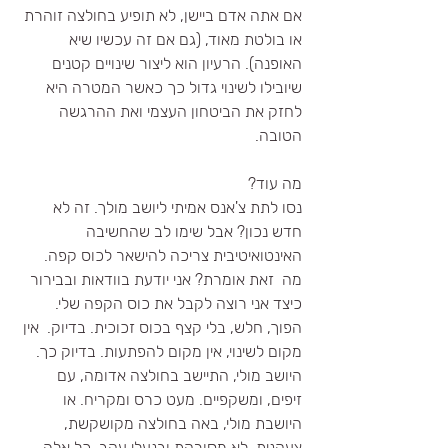
אם אתה אדם ביישן, לא תופיע בחולצה זוהרת 
או בולטת מאוד, (גם אם זה עכשיו שיא 
האופנה). הרעיון הוא ליצור שינויים קטנים 
שיובילו לשינוי גדול כך כאשר המטרה היא 
לחזק את הביטחון העצמי ואת ההרגשה 
הטובה.
מה עוד?
נסו לתת צ'אנס אמיתי ליושב מולך. זה לא 
חדש נכון? אבל שימו לב שהחשיבה 
האינטואיטיבית צריכה להישאר לכוס קפה. 
מה  זאת אומרת? אני יודעת בוודאות ובבירור 
כיצד אני רוצה לקבל את כוס הקפה שלי. 
הפוך, חלש, בלי קצף בכוס זכוכית. בדיוק.  אין 
מקום לשינוי, אין מקום להפתעות. בדיוק כך.
היושב מולי, התיישב בחולצה אדומה, עם 
זיפים, ומשקפיים. מעט כרס ומקריח. או 
היושבת מולי, באה בחולצה מקושקשת, 
צעקנית, לא מסורקת ובנעלי עקב. כל אלה 