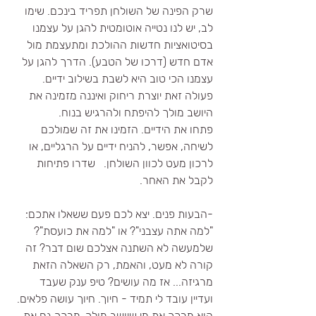
שרק הפינה של השולחן תפריד בינכם. שימו 
לב, יש לנו נטייה אוטומטית להגן על עצמנו 
בסיטואציות חדשות ההולכת ומתעצמת מול 
אדם חדש (דרכו של הטבע). הדרך להגן על 
עצמנו הכי טוב היא לשבת בשילוב ידיים. 
פעולה זאת יוצרת ריחוק ואיננה מזמינה את 
היושב מולך להיפתח ולהרגיש בנוח.
פתחו את הידיים. הזמינו את זה שמולכם 
לשיחה, אפשר, להניח ידיים על הרגליים, או 
לרכון מעט לכוון השולחן.   שדרו פתיחות 
לקבל את האחר.
-הבעות פנים. יצא לכם פעם ששאלו אתכם: 
"למה אתה עצבני"? או "למה את כועסת"? 
שלמעשה לא השתנה אצלכם שום דבר? זה 
קורה לא מעט, והאמת, רק השאלה הזאת 
מרגיזה... אז מה עושים? טיפ ענק שעבד 
ועדיין עובד לי תמיד - חיוך. חיוך עושה פלאים. 
הוא מרכך את מי שיושב מולך, מרכך גם את 