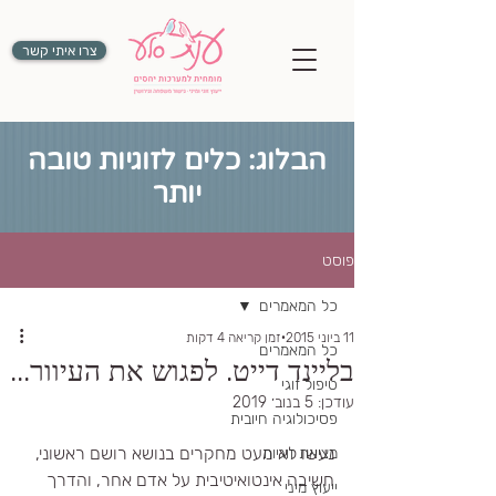
צרו איתי קשר
הבלוג: כלים לזוגיות טובה
יותר
פוסט
כל המאמרים
11 ביוני 2015
זמן קריאה 4 דקות
כל המאמרים
בליינד דייט. לפגוש את העיוור...
טיפול זוגי
עודכן:
5 בנוב׳ 2019
פסיכולוגיה חיובית
נעשו לא מעט מחקרים בנושא רושם ראשוני, 
מציאת זוגיות
חשיבה אינטואיטיבית על אדם אחר, והדרך 
ייעוץ מיני