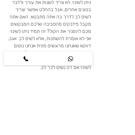
ניתן לשינוי. לא צריך לשנות את עורך ולדבר 
בטונים אחרים, אבל בהחלט אפשר וצריך 
לשים לב לדרך בה אתה מתבטא. האם אתה 
מקבל פידבקים מהסביבה שלכם המבקשים 
מכם להמניך את הקול? זה תמיד ניתן לשינוי. 
אני לא אומרת להשתנות, אלא לשים לב. אגב, 
דווקא שאנחנו מרוגשים מינית אנחנו נוטים 
ללחוש ולדבר בטונים נעימים ורכים?  בטוחה 
שנתקלתם בזה כבר פעם... ומכאן שזה ניתן 
לשינוי אם רק נשים לכך לב. 
לסיכום, אפשר להגיד שהצורה החיצונית 
שלנו, הלבוש והאסתטיקה משפיעים על 
הרושם הראשוני שאנחנו יוצרים ויש לו משקל 
רב בבואנו לפגוש אדם בפעם הראשונה.
כדיי לצמצם את ה"עיוור", התכוננו מראש, דעו 
מה מצליח לכם יותר ומה עובד פחות, חזקו 
את הטוב והצניעו את הפחות טוב. למדו את 