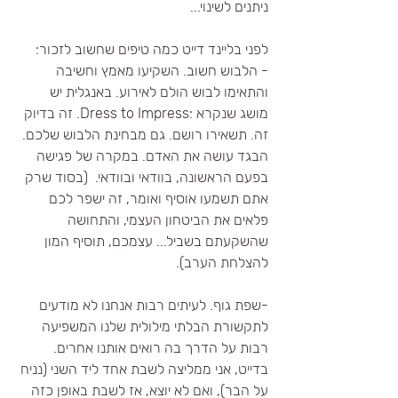
ניתנים לשינוי...
לפני בליינד דייט כמה טיפים שחשוב לזכור:
​- הלבוש חשוב. השקיעו מאמץ וחשיבה 
והתאימו לבוש הולם לאירוע. באנגלית יש 
מושג שנקרא :Dress to Impress. זה בדיוק 
זה. תשאירו רושם. גם מבחינת הלבוש שלכם. 
הבגד עושה את האדם. במקרה של פגישה 
בפעם הראשונה, בוודאי ובוודאי.  (בסוד שרק 
אתם תשמעו אוסיף ואומר, זה ישפר לכם 
פלאים את הביטחון העצמי, והתחושה 
שהשקעתם בשביל... עצמכם, תוסיף המון 
להצלחת הערב). 
-שפת גוף. לעיתים רבות אנחנו לא מודעים 
לתקשורת הבלתי מילולית שלנו המשפיעה 
רבות על הדרך בה רואים אותנו אחרים. 
בדייט, אני ממליצה לשבת אחד ליד השני (נניח 
על הבר), ואם לא יוצא, אז לשבת באופן כזה 