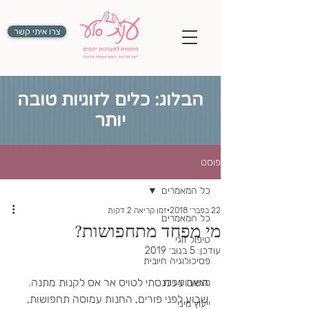
צרו איתי קשר
הבלוג: כלים לזוגיות טובה
יותר
פוסט
כל המאמרים
22 בפבר׳ 2018
זמן קריאה 2 דקות
כל המאמרים
מי מפחד מתחפושות?
טיפול זוגי
עודכן:
5 בנוב׳ 2019
פסיכולוגיה חיובית
השבוע נכנסתי לטויס אר אס לקנות מתנה.
מציאת זוגיות
שבוע לפני פורים, החנות עמוסה תחפושות, 
ייעוץ מיני