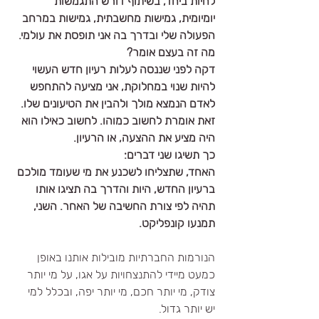
לחיות ביחד, בשיתוף דורש התגמשות 
יומיומית, גמישות מחשבתית, גמישות במרחב 
הפעולה שלי ובדרך בה אני תופסת את עולמי. 
מה זה בעצם אומר?
דקה לפני שננסה לעלות רעיון חדש העשוי 
להיות שנוי במחלוקת, אני מציעה להתחפש 
לאדם הנמצא מולך ולהבין את הטיעונים שלו.
זאת אומרת לחשוב כמוהו. לחשוב כאילו הוא 
היה מציע את ההצעה, או הרעיון.
כך תשיגו שני דברים:
האחד, שתצליחו לשכנע את מי שעומד מולכם 
ברעיון החדש, היות והדרך בה תציגו אותו 
תהיה לפי צורת החשיבה של האחר. השני, 
תמנעו קונפליקט. 
הנורמות החברתיות מובילות אותנו באופן 
כמעט מיידי להתנצחויות על אגו, על מי יותר 
צודק, מי יותר חכם, מי יותר יפה, ובכלל למי 
יש יותר גדול.