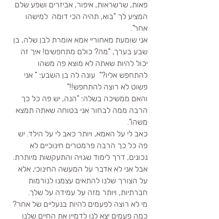
פאות, שרשראות, איפור, אביזרים ושפע שלם 
המציע לך "בוא, תהיה הכי דומה  למישהו 
אחר".
אני שומעת מאחוריי אמא אומרת לבן שלה, בן 
שבע בערך, "מה? כולם מתחפשים! איך זה 
יכול להיות שאתה לא מוצא פה משהו 
להתחפש אליו?"  עונה לה בן השבע: " אני 
פשוט לא רוצה להתחפש!!"
והאם ממשיכה בשלה: "הנה, יש פה כל כך 
הרבה ממה לבחור אני בטוחה שאתה תמצא 
משהו". 
כאב לי על האמא, ויותר כאב לי על הילד. יש 
פה כל כך הרבה פרמטרים חינוכיים לא 
נכונים, דרך לימוד שגויה והתעקשות מיותרת.
אבל אני לא אדבר על המעשה החינוכי, אלא 
על הצורך שלנו להתאים עצמנו לנורמות 
חברתיות, ויותר מזה על עמידה על שלך.
מי לא רוצה לפעמים להיות בנעליים של אחר? 
כמה פעמים יצא לנו לדמיין את החיים שלנו 