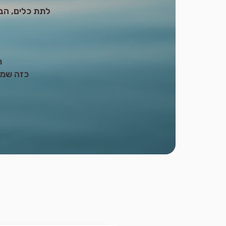
לתת כלים, הבנ
ת
כזה שמח