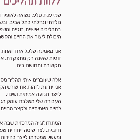
ללוות תהליכים זו
שמי ענת סלע, נשואה לאופיר וא
נולדתי וגדלתי בתל אביב, ובשנ
בתהליכים אישיים, זוגיים ומש
היכולת ליצור את החיים והקשר
אני מאמינה שלכל אחד ואחת מג
זוגיות שאינה רק מתפקדת, אלא
תקשורת ותחושת בית.
אלה שעוברים איתי תהליך מספ
אני יודעת לזהות את שורש הקו
לייצר תנועה אמיתית ושינוי.
העבודה שלי משלבת עומק רגשי
לחיים האמיתיים ולקצב החיים 
המתודולוגיה המרכזית שבה אנ
חיובית, לצד שיטה ייחודית שפ
ומעשי, שמטרתו לייצר בהירות, ש