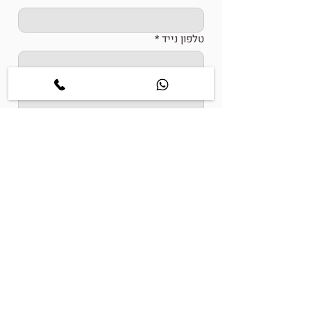
טלפון נייד
*
כתובת מייל
*
במה אוכל לעזור?
אני מאשר/ת קבלת דיוור הכולל טיפים 
לזוגיות, עדכונים ותוכן מקצועי בנושא 
קשרים, אינטימיות וזוגיות.
*
חזרי אליי