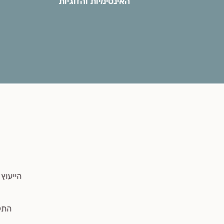
האינטימיות והזוגיות
הייעוץ
התק