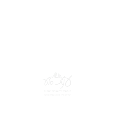
*הי
© 2026 ענת סלע מומחית לזוגיות, מיניות וגישור משפחתי - כל הזכויות שמורות