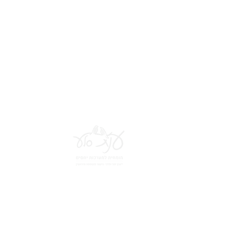
*הי
© 2026 ענת סלע מומחית לזוגיות, מיניות וגישור משפחתי - כל הזכויות שמורות