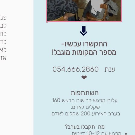
פנו
לבז
להת
לדב
התקשרו עכשיו-
לא 
מספר המקומות מוגבל!
אז.
ענת
054.666.2860
❤​
השתתפות
עלות מפגש ברישום מראש 160
שקלים לאדם.
בערב האירוע 200 שקלים לאדם.
מה תקבלו בערב?
מפגש עם 10-12 דייטים