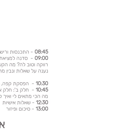
08:45
- התכנסות ורישו
09:00
-
סדנה למציאת ז
רווקה וטוב לה? מה הקשר
נענה על שאלות ונבין מה
10:30
- הפסקת קפה, תה
10:45
- חלק ב': חלק אי
מה הכי מתאים לי ואיך ל
12:30
- שאלות אישיות
13:00
- סיכום ופיזור
אנ