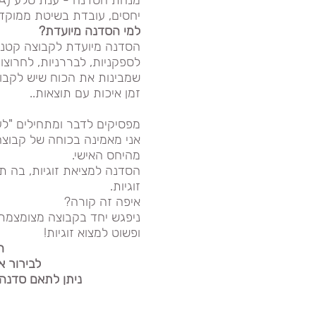
מנחת הסדנה - ענת סלע (MA) מטפלת זוגית,
יחסים, עובדת בשיטת ממוקדת
למי הסדנה מיועדת?
הסדנה מיועדת לקבוצה קטנה 
​לספקניות, לבררניות, לחרוצות
​שמבינות את הכוח שיש לקבוצ
​זמן איכות עם תוצאות..
מפסיקים לדבר ומתחילים "לע
אני מאמינה בכוחה של קבוצה
מהיחס האישי.
ה
סדנה למציאת זוגיות
, בה ת
זוגיות.
איפה זה קורה?
ניפגש יחד בקבוצה מצומצמת 
ופשוט למצוא זוגיות!
ה
לבירור א
ניתן לתאם סדנה 