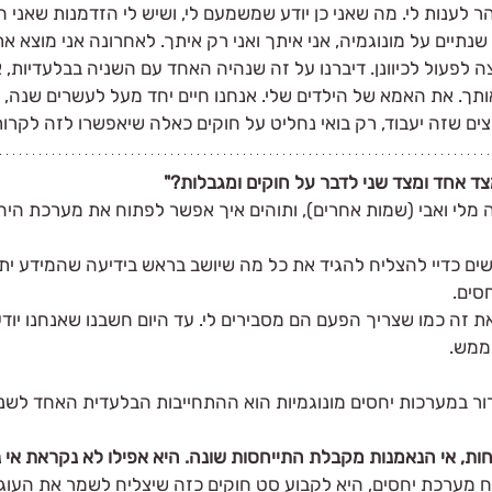
הר לענות לי. מה שאני כן יודע שמשמעם לי, ושיש לי הזדמנות שאני ח
 שנתיים על מונוגמיה, אני איתך ואני רק איתך. לאחרונה אני מוצא א
ה לפעול לכיוונן. דיברנו על זה שנהיה האחד עם השניה בבלעדיות, א
אותך. את האמא של הילדים שלי. אנחנו חיים יחד מעל לעשרים שנה, זה
ים שזה יעבוד, רק בואי נחליט על חוקים כאלה שיאפשרו לזה לקרות
ד אחד ומצד שני לדבר על חוקים ומגבלות?" 
ה מלי ואבי (שמות אחרים), ותוהים איך אפשר לפתוח את מערכת היחס
שים כדיי להצליח להגיד את כל מה שיושב בראש בידיעה שהמידע ית
סים.
ת זה כמו שצריך הפעם הם מסבירים לי. עד היום חשבנו שאנחנו יודע
ממש.
ור במערכות יחסים מונוגמיות הוא ההתחייבות הבלעדית האחד לשני
ות, אי הנאמנות מקבלת התייחסות שונה. היא אפילו לא נקראת אי נ
מערכת יחסים, היא לקבוע סט חוקים כזה שיצליח לשמר את העוגן