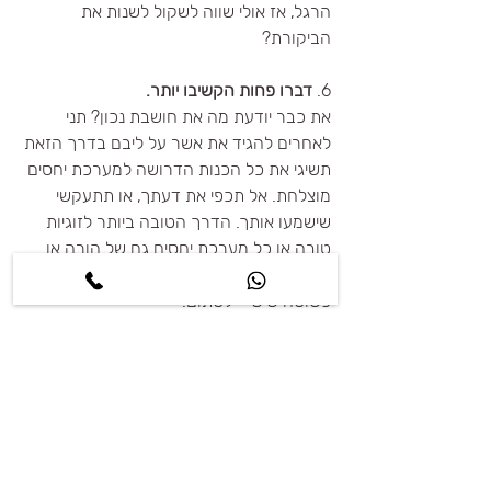
הרגל, אז אולי שווה לשקול לשנות את 
הביקורת? 
6. 
דברו פחות הקשיבו יותר.
את כבר יודעת מה את חושבת נכון? תני 
לאחרים להגיד את אשר על ליבם בדרך הזאת 
תשיגי את כל הכנות הדרושה למערכת יחסים 
מוצלחת. אל תכפי את דעתך, או תתעקשי 
שישמעו אותך. הדרך הטובה ביותר לזוגיות 
טובה או כל מערכת יחסים גם של הורה או 
עם חברה היא קודם כל להקשיב. במילה הכי 
פשוטה שיש – לסתום. 
לסיכום, כנות במערכות יחסים היא ענין חשוב 
ובעל ערך. הפרשנות לכנות יכולה להתפתח 
לכיוונים שונים עם התבסס הקשר. כך 
שהצורך בשיתוף מלא ובשיח אמיתי אינו חייב 
להגיע עם הצורך בפריקת מתחים כעסים 