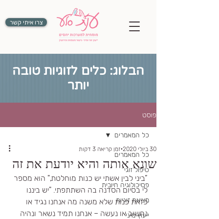
צרו איתי קשר
הבלוג: כלים לזוגיות טובה
יותר
פוסט
כל המאמרים
30 ביולי 2020
זמן קריאה 3 דקות
כל המאמרים
שונא אותה והיא יודעת את זה
טיפול זוגי
”ביני לבין אשתי יש כנות מוחלטת," הוא מספר 
פסיכולוגיה חיובית
לי בסיום הסדנה בה השתתפתי. "יש ביננו 
מציאת זוגיות
כזאת כנות שלא משנה מה אנחנו נגיד או 
נחשוב או נעשה – אנחנו תמיד נשאר ונהיה 
ייעוץ מיני