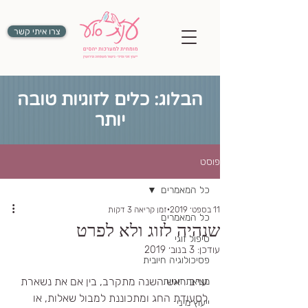
צרו איתי קשר
הבלוג: כלים לזוגיות טובה
יותר
פוסט
כל המאמרים
11 בספט׳ 2019
זמן קריאה 3 דקות
כל המאמרים
שנהיה לזוג ולא לפרט
טיפול זוגי
עודכן:
3 בנוב׳ 2019
פסיכולוגיה חיובית
ערב ראש השנה מתקרב, בין אם את נשארת 
מציאת זוגיות
לסעודת החג ומתכוננת למבול שאלות, או 
ייעוץ מיני