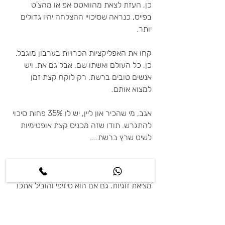
כן, העזת לצאת מהוואטס אפ או מהצ'ט 
בפייס, כנראה שסיכויי ההצלחה יהיו גדולים 
יותר.
קחו את האפליקציות הכרויות בערבון מוגבל. 
כן, כל העולם ואשתו שם, אבל גם את. ויש 
אנשים טובים ברשת, רק לוקח קצת זמן 
למצוא אותם.
אגב, מי שהכיר און ליין, יש לו 35% פחות סיכוי 
להתגרש. תודו שזה מכניס קצת אופטימיות 
לשיט שרץ ברשת.... 
הכי הכי הכי חשוב, צאי החוצה. תעיזי. תבחרי 
לראות את הטוב בכל התהליך הזה של 
מציאת זוגיות, גם אם הוא סיזיפי והוביל אתכן 
לעוד דייט לא מוצלח.
ותזכרי, כל דייט כושל הוא עוד אבן שתדרכי 
עליה בדרך לחופה שלך.