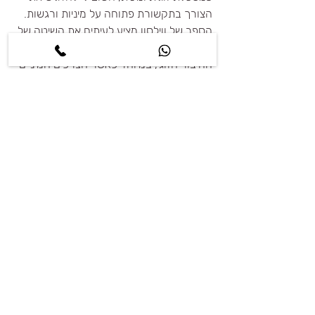
הצורך בתקשורת פתוחה על מיניות ורגשות. 
הספר של ווילסון מציע לעיתים את השיטה של 
"גמילה" מהפורנוגרפיה, כדרך לשפר את 
החיבור הזוגי, במיוחד כאשר הצרכים המיניים 
יוצאים משליטה. גמילה יכולה לכלול הפסקה 
מצפייה בפורנו והחלפתה בתקשורת מינית 
בריאה ופתוחה. כאשר בני הזוג מתקשרים 
בצורה ישירה, הם יכולים להבין טוב יותר את 
צרכיהם ולהתמודד עם הבעיות המיניות 
והרגשיות בצורה בונה ומכבדת. זה לא קל, 
ושינוי מסוג זה יכול להוביל להתנהגויות 
אחרות שלא בהכרח יתנו מענה מיידי לצורך. 
זה דורש התייחסות, התכווננות ונוכחות.
6. שיקום החיבור הזוגי
לצד הצעד של גמילה מהפורנוגרפיה, גם 
ווילסון מתייחס לשיקום האינטימיות הזוגית 
דרך פיתוח קשר רגשי אמיתי. עבודה עם 