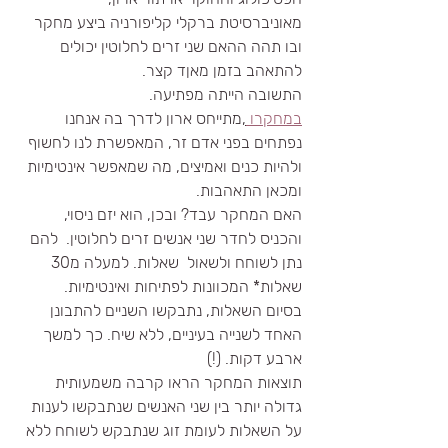
מאוניברסיטת ברקלי קליפורניה ביצע מחקר 
ובו תהה ההאם שני זרים לחלוטין יכולים 
להתאהב בזמן מאןד קצר.
התשובה הייתה מפתיעה.
במחקרו 
,
מתייחס ארון לדרך בה אנחנו 
נפתחים בפני אדם זר, המאפשרת לנו לחשוף 
ולהיות כנים ואמיצים, מה שמאפשר אינטימיות 
ומכאן התאהבות.
האם המחקר עבד? ובכן, הוא יזם ניסוי, 
והכניס לחדר שני אנשים זרים לחלוטין.  להם 
נתן לשוחח ולשאול  שאלות. למעלה מ30 
שאלות* המכוונות לפתיחות ואינטימיות.
בסיום השאלות, נתבקשו השניים להתבונן 
האחד לשנייה בעיניים, ללא שיח. כך למשך 
ארבע דקות. (!)
תוצאות המחקר הראו קרבה משמעותית 
גדולה יותר בין שני האנשים שנתבקשו לענות 
על השאלות לעומת זוג שנתבקש לשוחח ללא 