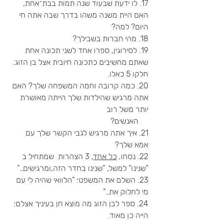
17. לו ידעת שבעוד שנה תמות בבת־אחת, 
האם היית משנה משהו בדרך שבה אתה חי 
היום? למה?
18. מהי חברות בשבילך?
19. לסירוגין, ספרו אחד לשני תכונה אחת 
שאתם מחשיבים כתכונה חיובית אצל בן הזוג. 
חלקו 5 כאלו.
20. כמה קרובה וחמה המשפחה שלך? האם 
אתה מרגיש שהילדות שלך הייתה מאושרת 
יותר משל רוב 
     האנשים?
21. איך אתה מרגיש לגבי הקשר שלך עם 
אמא שלך?
22. נסחו, 
כל אחד
, 3 הצהרות  שמתחיל ב 
"שנינו" למשל, "שנינו בחדר הזה,ומרגישים…"
23. השלם את המשפט: "הלוואי שהיה לי עם 
מי לחלוק את…"
24. ספר לבן הזוג מה מוצא חן בעיניך אצלם: 
הייה כן מאוד.