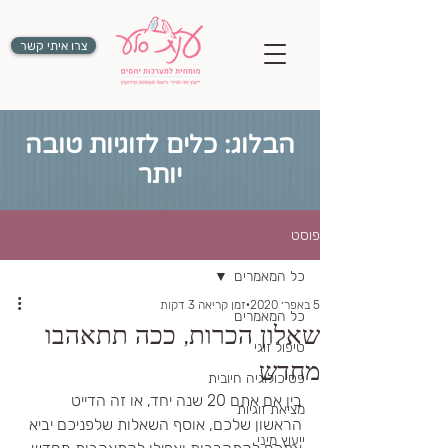
צרו איתי קשר
הבלוג: כלים לזוגיות טובה
יותר
פוסט
כל המאמרים
5 באפר׳ 2020
זמן קריאה 3 דקות
כל המאמרים
שאלון הכרות, ככה תתאהבו
טיפול זוגי
מחדש
פסיכולוגיה חיובית
בין אם אתם 20 שנה יחד, או זה הדייט 
מציאת זוגיות
הראשון שלכם, אוסף השאלות שלפניכם יביא 
ייעוץ מיני