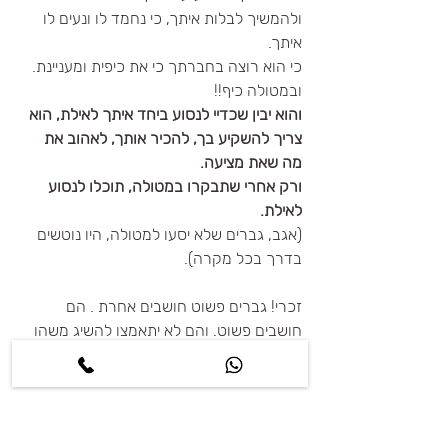
ולהמשיך לבלות איתך, כי נחמד לו ונעים לו 
איתך.
כי הוא רוצה בחברתך כי את כיפית ומעניינת.  
ובמטולה כיף!!
והוא יבין שכדיי לנסוע ביחד איתך לאילת, הוא 
צריך להשקיע בך, להכיר אותך, לאהוב את 
מה שאת מציעה. 
ורק אחרי שתבקרו במטולה, תוכלו לנסוע 
לאילת.
(אגב, גברים שלא יסעו למטולה, היו נוטשים 
בדרך בכל מקרה).
זכרי! גברים פשוט חושבים אחרת . הם 
חושבים פשוט. והם לא יתאמצו להשיג משהו 
שנמצא אצלם. להיפך, אפילו ישתעממו מהר 
מאוד ויעברו לדבר הבא.
איך שומרים על משהו שכבר קיים?  איך 