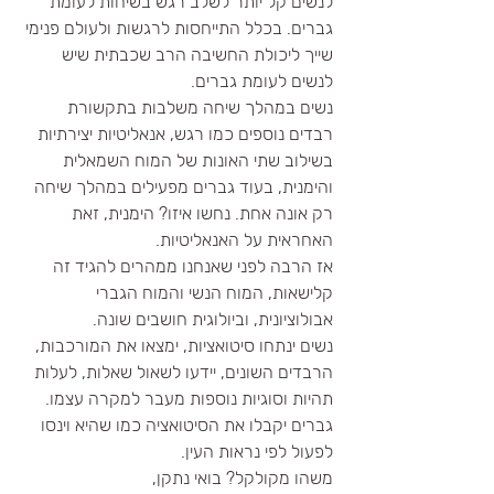
לנשים קל יותר לשלב רגש בשיחות לעומת 
גברים. בכלל התייחסות לרגשות ולעולם פנימי 
שייך ליכולת החשיבה הרב שכבתית שיש 
לנשים לעומת גברים.
נשים במהלך שיחה משלבות בתקשורת 
רבדים נוספים כמו רגש, אנאליטיות יצירתיות 
בשילוב שתי האונות של המוח השמאלית 
והימנית, בעוד גברים מפעילים במהלך שיחה 
רק אונה אחת. נחשו איזו? הימנית, זאת 
האחראית על האנאליטיות.
אז הרבה לפני שאנחנו ממהרים להגיד זה 
קלישאות, המוח הנשי והמוח הגברי 
אבולוציונית, וביולוגית חושבים שונה.
נשים ינתחו סיטואציות, ימצאו את המורכבות, 
הרבדים השונים, יידעו לשאול שאלות, לעלות 
תהיות וסוגיות נוספות מעבר למקרה עצמו.
גברים יקבלו את הסיטואציה כמו שהיא וינסו 
לפעול לפי נראות העין.
משהו מקולקל? בואי נתקן,