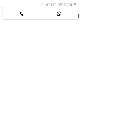
#אהבה
#הורותוזוגיות
פוסטים קשורים
הצג הכול