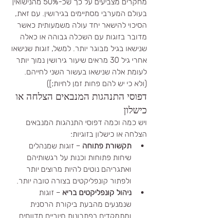
מחקרים מצביעים על כך שכ-50% מהנישואין 
בעולם המערבי מסתיימים בגירושין. עם זאת, 
הסיכוי להישאר יחד עולה משמעותית כאשר 
מדובר בזוגות עם השכלה גבוהה או כאלה 
שנישאו בגיל מבוגר יותר. למשל, זוגות שנישאו 
אחרי גיל 30 מראים שיעור גירושין נמוך יותר 
לעומת אלה שנישאו בעשור השני לחייהם. 
(ולא כי יש להם פחות זמן לחיות;])
דפוסי התנהגות המנבאים הצלחה או 
כישלון
ויש כמה וכמה דפוסי התנהגות המנבאים 
הצלחה או כישלון בזוגיות:
תקשורת פתוחה
 – זוגות שמנהלים 
שיחות פתוחות וכנות על רגשותיהם 
ואתגריהם נוטים להיות מרוצים יותר 
ולפתור קונפליקטים בצורה טובה יותר.
ניהול קונפליקטים בריא
 – זוגות 
שנמנעים מהבעת ביקורת הרסנית 
ומתמקדים בפתרונות חיוביים מדווחים 