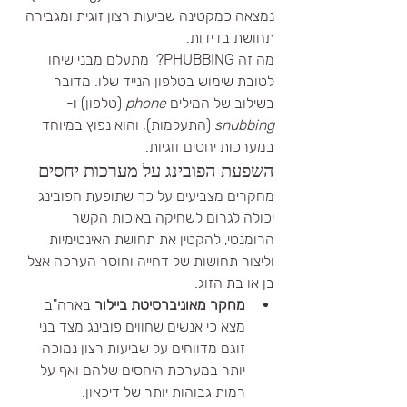
נמצאה כמקטינה שביעות רצון זוגית ומגבירה 
תחושת בדידות. 
מה זה PHUBBING?  מתעלם מבני שיחו 
לטובת שימוש בטלפון הנייד שלו. מדובר 
בשילוב של המילים 
phone
 (טלפון) ו-
snubbing
 (התעלמות), והוא נפוץ במיוחד 
במערכות יחסים זוגיות.
השפעת הפובינג על מערכות יחסים
מחקרים מצביעים על כך שתופעת הפובינג 
יכולה לגרום לשחיקה באיכות הקשר 
הרומנטי, להקטין את תחושת האינטימיות 
וליצור תחושות של דחייה וחוסר הערכה אצל 
בן או בת הזוג.
מחקר מאוניברסיטת ביילור
 בארה"ב 
מצא כי אנשים שחווים פובינג מצד בני 
זוגם מדווחים על שביעות רצון נמוכה 
יותר במערכת היחסים שלהם ואף על 
רמות גבוהות יותר של דיכאון.