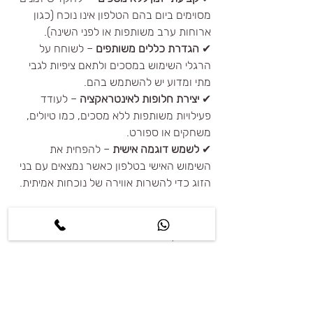
מסוימים ביום בהם הטלפון אינו נוכח (כגון 
ארוחות ערב משותפות או לפני השינה).
✔ 
הגדרת כללים משותפים
 – לשוחח על 
הרגלי השימוש במסכים ולתאם ציפיות לגבי 
מתי ומדוע יש להשתמש בהם.
✔ 
יצירת חלופות לאינטראקציה
 – לעודד 
פעילויות משותפות ללא מסכים, כמו טיולים, 
משחקים או ספורט.
✔ 
לשמש דוגמה אישית
 – להפחית את 
השימוש האישי בטלפון כאשר נמצאים עם בני 
הזוג כדי להשרות אווירה של נוכחות אמיתית.
לסיכום,
סטטיסטיקה בזוגיות אינה חזות הכול, אך היא 
מספקת לנו תובנות חשובות לגבי דפוסים 
החוזרים על עצמם במערכות יחסים. הבנת 
הנתונים יכולה לעזור לנו לשפר את הסיכוי 