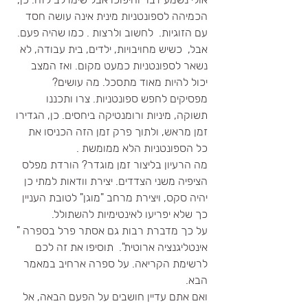
הכמיהה לספונטניות מינית אינה עושה חסד 
עם הזוגיות.  לחשוב ולרצות . כמו שהיה פעם. 
אבל,  כשיש מחויבויות, ילדים, בית עבודה, לא 
נשאר לספונטניות כמעט מקום. ואז המצב 
יכול להיות מאוד מתסכל. מה עושים?
מפסיקים לחפש ספונטניות. צרו ותכננו 
תשוקה, מיניות ורומנטיקה ביחסים. כן, הגדירו 
זמן מראש, ולתוך פרק זמן הזה הכניסו את 
כל הספונטניות הלא ממומשת .
מה הרעיון בליצור זמן מוגדר? הורדת מפלס 
הציפיה משני הצדדים. יצירת וודאות למתי כן 
יהיה סקס, ויצירת מרחב "מוגן" לטובת העניין 
כך שלא יפריעו לאינטימיות להשתולל.
על כך מדברת רבות גם אסתר פרל בספרה " 
אינטליגנציה ארוטית".  תוסיפו את זה לכם 
לרשימת הקריאה. על ספרה ארחיב במאמר 
הבא.
ואם אתם עדיין חושבים על הפעם הבאה, אל 