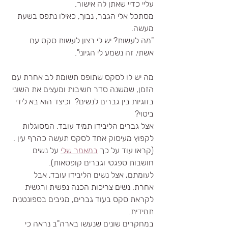
עליי כדיי שאתן לה אישור. 
מסתכל אלי הגבר, נבוך, כאילו נתפס בשעת 
מעשה.
"מה לעשות? יש לי רצון לעשות סקס עם 
אשתי, זה נשמע לי הגיוני".
מה יש לו לסקס שתופס תשומת לב אחרת עם 
הזמן, שמשנה סדר חשיבות ומעצים את השוני 
בזוגיות בין גברים לנשים?  וכיצד הוא בא לידי 
ביטוי?
אצל גברים הליבידו תמיד עובד. המסוגלות 
לקפוץ מעיסוק אחד לסקס תעשה כהרף עין . 
(קראו עוד על כך 
במאמר שלי
 על נשים 
חושבות ספגטי וגברים קופסאות).
לעומתם, אצל נשים הליבידו עובד, אבל 
אחרת. נשים צריכות הכנה נפשית ורגשית 
לקראת סקס בעוד גברים, מגיבים בספונטנית 
תמידית.
במחקרים שונים שנעשו בארה"ב נראה כי 