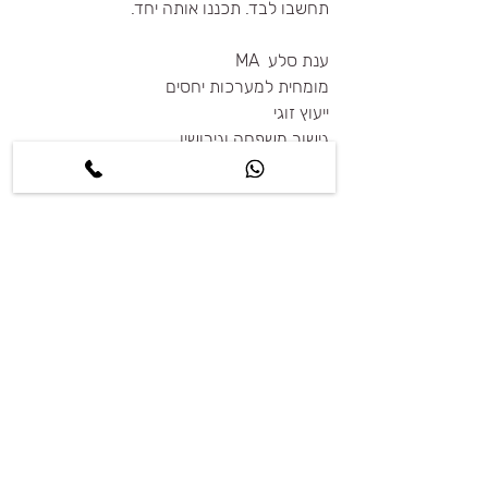
תחשבו לבד. תכננו אותה יחד.
ענת סלע  MA
מומחית למערכות יחסים
ייעוץ זוגי
גישור משפחה וגירושין 
אימון למציאת זוגיות 
*Edward Laumann; The Social 
Organization of Sexuality: Sexual 
Practices in the United States
.  