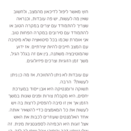
חוץ מאשר ליפול לדיכאון מהמצב, ולחשוב 
שאין מה לעשות, יש פה עובדות, וכנראה 
שצריך להתמודד עם יצרים במקרה הטוב או 
להתמודד עם סירובים במקרה הפחות טוב.
אני אומרת שכמו בכל סיטואציה שלא מיטיבה 
עם המצב חייבים להיות יצירתיים. אז ידוע 
שהמוטיבציה משתנה, בין אם זה בגלל הגיל, 
משך זמן הזוגיות וצרכים פיזיולוגים. 
עם עובדות לא ניתן להתווכח, אז מה כן ניתן 
לעשות?  הרבה.
תשוקה ורומנטיקה היא אבן ייסוד במערכת 
יחסים, היא מקבלת צורות ופנים שונות במשך 
הזמן אך אין זו סיבה להפסיק לרצות בה ויש 
לעשות את כל המאמצים כדיי להשאיר אותה. 
אחד האלמנטים שעוזרים לכבות את האש 
אצל זוגות היא הכמיהה לספונטניות מינית. זה 
אולי נשמע דבר והיפוכו אבל שימו לב לזה. כן, 