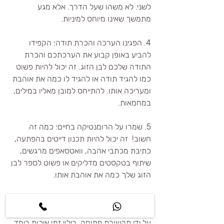
לשני. לא משהו שעל הדרך. אלא מגע 
מתמשך שאינו מיוחס למיניות.
4. הפגינו הערכה והכרת תודה: הקפידו 
להביע באופן קבוע את הערכתכם והכרת 
התודה שלכם לבן הזוג. זה יכול להיות פשוט 
כמו להגיד תודה או להגיד לו כמה את אוהבת 
ומעריכה אותו. להתייחס למובן מאליו במילים, 
במחמאות.
5. שמרו על הרומנטיקה בחיים: כמה זה 
חשוב!  זה יכול להיות תכנון דייטים בהפתעה, 
כתיבת מכתבי אהבה, וואטסאפים מרגשים, 
שיתוף בטקסטים מדליקים או פשוט לספר לבן 
הזוג שלך כמה את אוהבת אותו.
זכרו, בניית אינטימיות דורשת זמן ומאמץ, אבל 
זה שווה את זה בסופו של דבר. 
על ידי תקשורת פתוחה, בילוי זמן איכות ביחד, 