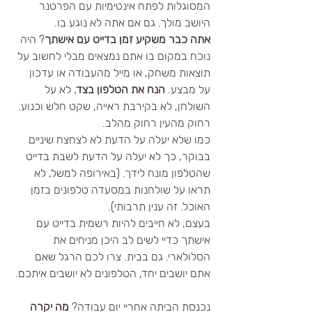
המסוגלות לפתח אינטימיות עם הפרטנר 
היושב מולך. גם אם אתה לא נוגע בו. 
אתה כבר משקיע זמן בדייט עם אישתך
? היה 
נוכח במקום בו אתם נמצאים מבלי לחשוב על 
תוצאות משחק, או מייל מהעבודה או עדכון 
על מבצע. 
הנח את הטלפון בצד.
 לא על 
השולחן, לא בקירבת ראייה, שקט חלש וכנוע. 
רחוק מהעין רחוק מהלב. 
כמו שלא יעלה על הדעת לא לצחצח שיניים 
בבוקר, כך לא יעלה על הדעת לשבת בדייט 
שהטלפון מונח לידך. (באירופה למשל, לא 
תראו על שולחנות במסעדה טלפונים בזמן 
האוכל. זה ענין תרבותי).
בעצם, לא חייבים להיות רשמית בדייט עם 
אישתך כדיי לשים לב היכן מניחים את 
הסלולארי. גם בבית. צרו לכם הרגל שאם 
אתם יושבים יחד, הטלפונים לא יושבים איתכם. 
נכנסת הביתה אחריי יום עבודה? 
מה יקרה 