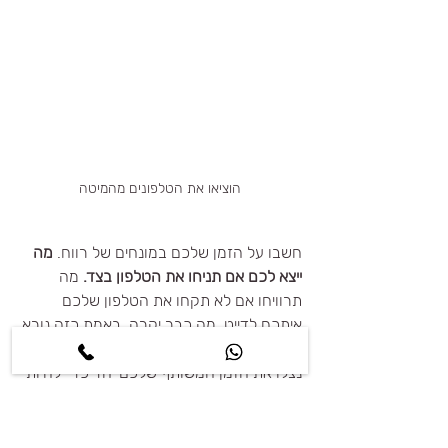
הוציאו את הטלפונים מהמיטה
חשבו על הזמן שלכם במונחים של רווח. 
מה 
ייצא לכם אם תניחו את הטלפון בצד.
 מה 
תרוויחו אם לא תקחו את הטלפון שלכם 
איתכם לדייט. מה כבר יקרה, באמת כזה נורא 
שלא סובל דיחוי? 
נצלו את הזמן המשותף שלכם יחד כדיי להיות 
יחד. ללא צלע שלישית. (רוטטת וחדשנית ככל 
שתיהיה).
הזמן שלכם יקר כל כך שבאמת חבל שלא 